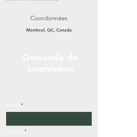
Coordonnées
Montreal, QC, Canada
Demande de
soumission
Appelez ou envoyez-nous un message pour
une soumission gratuite!
E-mail
Prenom